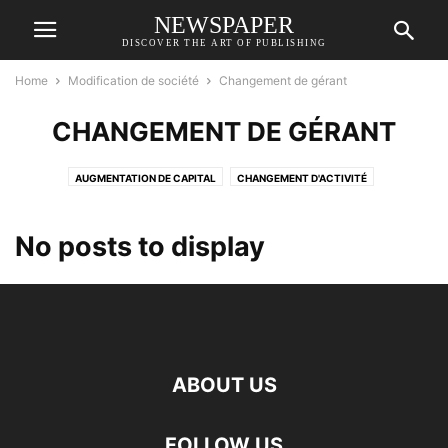
NEWSPAPER
DISCOVER THE ART OF PUBLISHING
Home
Modification de société
Changement de gérant
CHANGEMENT DE GÉRANT
AUGMENTATION DE CAPITAL
CHANGEMENT D'ACTIVITÉ
CHANGEMENT DE GÉRANT
DÉNOMINATION
EXTENSION D'ACTIVITÉ
RÉDUCTION DE CAPITAL
TRANSFERT DE SIÈGE SOCIAL
No posts to display
TRANSFORMATION DE LA FORME JURIDIQUE
ABOUT US
FOLLOW US